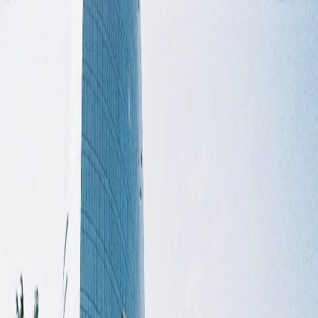
Try! Azerbaijan アゼルバイジャンをもっと身近に。
ア
ゼ
ル
バ
イ
ジ
ャ
ン
を
も
っ
と
身
近
に
。
MENU
ホーム
/
トピックス
アゼルバイジャンの魅力を紹介
トピッ
クス